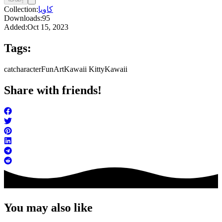
كاويا
Collection:
Downloads:
95
Added:
Oct 15, 2023
Tags:
cat
character
FunArt
Kawaii Kitty
Kawaii
Share with friends!
You may also like