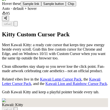
Hover these
Sample link
Sample button
Chip
Auto
· default + hover
95
إضافة
Kitty Custom Cursor Pack
Meet Kawaii Kitty: a ready cute cursor that keeps tiny paw energy
beside every scroll. Grab this free custom cursor for Chrome and
Edge, and on Windows 10/11 with Custom Cursor when you want
the same tip outside the browser too.
Clean silhouettes stay sharp so you never lose the click point. Fan-
made artwork celebrating cute aesthetics - not an official product.
Related vibes live in the
Kawaii Lamp Cursor Pack
, the
Kawaii
Letter Cursor Pack
, and the
Kawaii Lion and Rainbow Cursor Pack
.
Grab Kawaii Kitty and keep a playful pointer beside every tab.
Kawaii: Kitty
إضافة