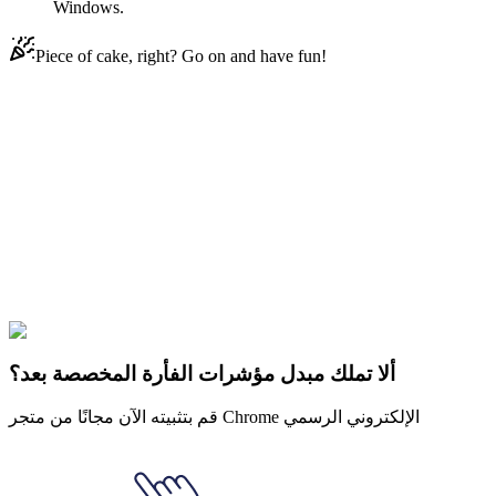
Windows.
Piece of cake, right? Go on and have fun!
Didn't Find Your Vibe?
Our universe of cursors is huge. Dive into hundreds of unique
collections and find the one that truly represents you.
Explore All Collections
Kawaii
#
Kawaii Kitty
#
FunArt
#
character
#
cat
#
كاويا
ألا تملك مبدل مؤشرات الفأرة المخصصة بعد؟
قم بتثبيته الآن مجانًا من متجر Chrome الإلكتروني الرسمي