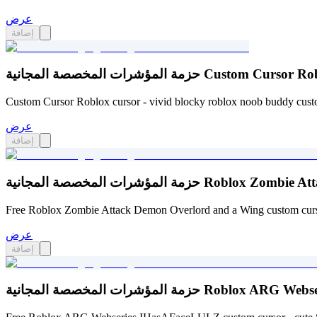
عرض
إضافة
شرات المخصصة المجانية Custom Cursor Roblox
Custom Cursor Roblox cursor - vivid blocky roblox noob buddy custom
عرض
إضافة
Roblox Zombie Attack Demon Ov
Free Roblox Zombie Attack Demon Overlord and a Wing custom cursor
عرض
إضافة
Roblox ARG Webseries IHasAFace