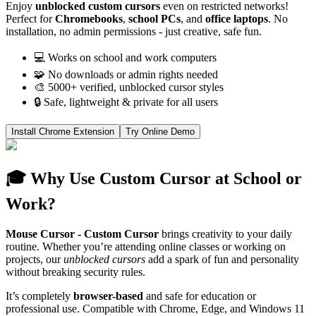
Enjoy
unblocked custom cursors
even on restricted networks!
Perfect for
Chromebooks
,
school PCs
, and
office laptops
. No
installation, no admin permissions - just creative, safe fun.
💻 Works on school and work computers
🧩 No downloads or admin rights needed
🎨 5000+ verified, unblocked cursor styles
🔒 Safe, lightweight & private for all users
Install Chrome Extension
Try Online Demo
🎓 Why Use Custom Cursor at School or
Work?
Mouse Cursor - Custom Cursor
brings creativity to your daily
routine. Whether you’re attending online classes or working on
projects, our
unblocked cursors
add a spark of fun and personality
without breaking security rules.
It’s completely
browser-based
and safe for education or
professional use. Compatible with Chrome, Edge, and Windows 11