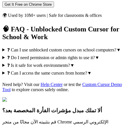
Get It Free on Chrome Store
🌍 Used by 10M+ users | Safe for classrooms & offices
🧠 FAQ - Unblocked Custom Cursor for
School & Work
❓
Can I use unblocked custom cursors on school computers?
▼
❓
Do I need permission or admin rights to use it?
▼
❓
Is it safe for work environments?
▼
❓
Can I access the same cursors from home?
▼
Need help? Visit our
Help Center
or test the
Custom Cursor Demo
Tool
to explore cursors safely online.
ألا تملك مبدل مؤشرات الفأرة المخصصة بعد؟
قم بتثبيته الآن مجانًا من متجر Chrome الإلكتروني الرسمي