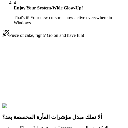
4
Enjoy Your System-Wide Glow-Up!
That's it! Your new cursor is now active everywhere in
Windows.
Piece of cake, right? Go on and have fun!
Didn't Find Your Vibe?
Our universe of cursors is huge. Dive into hundreds of unique
collections and find the one that truly represents you.
Explore All Collections
Cat Transcendence
#
Funny Cats
#
القطط المضحكة
ألا تملك مبدل مؤشرات الفأرة المخصصة بعد؟