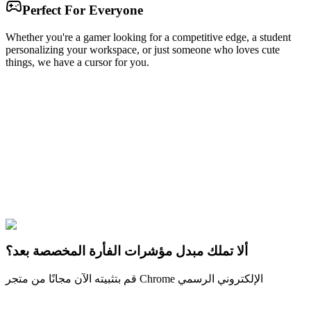
Perfect For Everyone
Whether you're a gamer looking for a competitive edge, a student
personalizing your workspace, or just someone who loves cute
things, we have a cursor for you.
Free & Easy
Make your cursor unique!
Express yourself with hundreds of stylish cursors for your browser
and Windows. Customize your experience and amaze your friends
✨
🚀 For Browser
💻 For Windows
ألا تملك مبدل مؤشرات الفأرة المخصصة بعد؟
قم بتثبيته الآن مجانًا من متجر Chrome الإلكتروني الرسمي