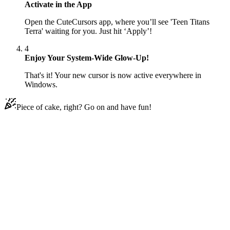
Activate in the App
Open the CuteCursors app, where you’ll see 'Teen Titans
Terra' waiting for you. Just hit ‘Apply’!
4
Enjoy Your System-Wide Glow-Up!
That's it! Your new cursor is now active everywhere in
Windows.
Piece of cake, right? Go on and have fun!
Didn't Find Your Vibe?
Our universe of cursors is huge. Dive into hundreds of unique
collections and find the one that truly represents you.
Explore All Collections