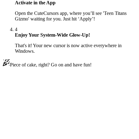
Activate in the App
Open the CuteCursors app, where you’ll see 'Teen Titans
Gizmo' waiting for you. Just hit ‘Apply’!
4
Enjoy Your System-Wide Glow-Up!
That's it! Your new cursor is now active everywhere in
Windows.
Piece of cake, right? Go on and have fun!
Didn't Find Your Vibe?
Our universe of cursors is huge. Dive into hundreds of unique
collections and find the one that truly represents you.
Explore All Collections