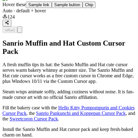
Hover these
Sample link
Sample button
Chip
Auto
· default + hover
124
إضافة
Sanrio Muffin and Hat Custom Cursor
Pack
A fresh muffin tips its hat: the Sanrio Muffin and Hat cute cursor
serves warm bakery whimsy at pointer size. The Sanrio Muffin and
Hat cute cursor works as a free custom cursor in Chrome and Edge,
plus Windows 10/11 via the Custom Cursor app.
Steam wisps animate softly, adding coziness without noise. It is fan-
made cursor art with no official Sanrio affiliation.
Fill the bakery case with the
Hello Kitty Pompompurin and Cookies
Cursor Pack
, the
Sanrio Pankunchi and Koppepan Cursor Pack
, and
the
Sweetcoron Cursor Pack
.
Install the Sanrio Muffin and Hat cursor pack and keep fresh-baked
charm on hand.