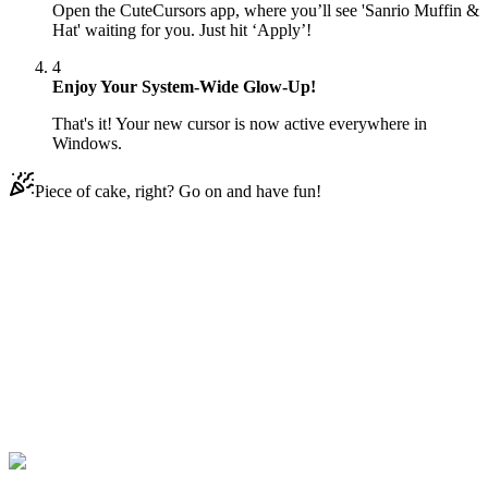
Open the CuteCursors app, where you’ll see 'Sanrio Muffin &
Hat' waiting for you. Just hit ‘Apply’!
4
Enjoy Your System-Wide Glow-Up!
That's it! Your new cursor is now active everywhere in
Windows.
Piece of cake, right? Go on and have fun!
Didn't Find Your Vibe?
Our universe of cursors is huge. Dive into hundreds of unique
collections and find the one that truly represents you.
Explore All Collections
Sanrio Muffin & Hat Animated
#
Sanrio
#
سامريو