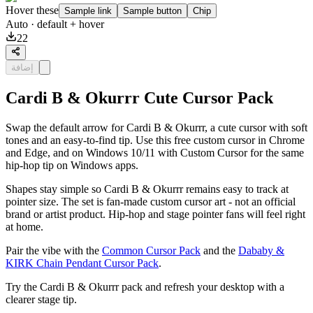
Hover these
Sample link
Sample button
Chip
Auto
· default + hover
22
إضافة
Cardi B & Okurrr Cute Cursor Pack
Swap the default arrow for Cardi B & Okurrr, a cute cursor with soft
tones and an easy-to-find tip. Use this free custom cursor in Chrome
and Edge, and on Windows 10/11 with Custom Cursor for the same
hip-hop tip on Windows apps.
Shapes stay simple so Cardi B & Okurrr remains easy to track at
pointer size. The set is fan-made custom cursor art - not an official
brand or artist product. Hip-hop and stage pointer fans will feel right
at home.
Pair the vibe with the
Common Cursor Pack
and the
Dababy &
KIRK Chain Pendant Cursor Pack
.
Try the Cardi B & Okurrr pack and refresh your desktop with a
clearer stage tip.