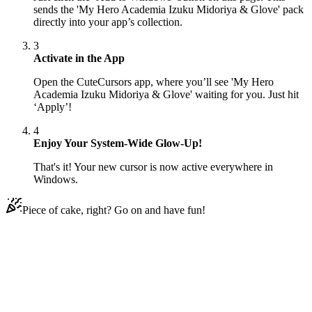
sends the 'My Hero Academia Izuku Midoriya & Glove' pack
directly into your app’s collection.
3
Activate in the App
Open the CuteCursors app, where you’ll see 'My Hero
Academia Izuku Midoriya & Glove' waiting for you. Just hit
‘Apply’!
4
Enjoy Your System-Wide Glow-Up!
That's it! Your new cursor is now active everywhere in
Windows.
Piece of cake, right? Go on and have fun!
Didn't Find Your Vibe?
Our universe of cursors is huge. Dive into hundreds of unique
collections and find the one that truly represents you.