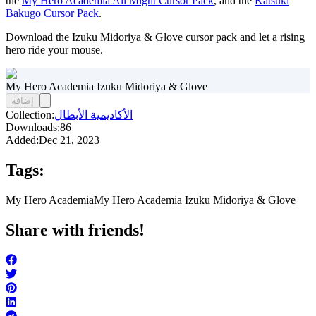
the
My Hero Academia All Might Cursor Pack
, and the
Katsuki
Bakugo Cursor Pack
.
Download the Izuku Midoriya & Glove cursor pack and let a rising
hero ride your mouse.
My Hero Academia Izuku Midoriya & Glove
إضافة
الأكاديمية الأبطال
Collection:
Downloads:
86
Added:
Dec 21, 2023
Tags:
My Hero Academia
My Hero Academia Izuku Midoriya & Glove
Share with friends!