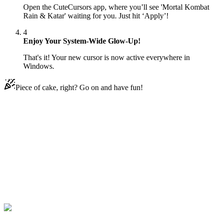
Open the CuteCursors app, where you’ll see 'Mortal Kombat
Rain & Katar' waiting for you. Just hit ‘Apply’!
4
Enjoy Your System-Wide Glow-Up!
That's it! Your new cursor is now active everywhere in
Windows.
Piece of cake, right? Go on and have fun!
Didn't Find Your Vibe?
Our universe of cursors is huge. Dive into hundreds of unique
collections and find the one that truly represents you.
Explore All Collections
Mortal Kombat Rain & Katar
#
mortal kombat
#
كوكبات Mortal