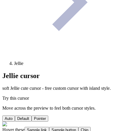
Jellie
Jellie
cursor
soft Jellie cute cursor - free custom cursor with island style.
Try this cursor
Move across the preview to feel both cursor styles.
Auto
Default
Pointer
Hover these
Sample link
Sample button
Chip