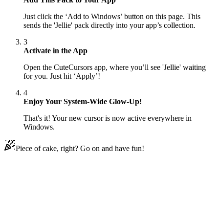
Just click the ‘Add to Windows’ button on this page. This
sends the 'Jellie' pack directly into your app’s collection.
3
Activate in the App
Open the CuteCursors app, where you’ll see 'Jellie' waiting
for you. Just hit ‘Apply’!
4
Enjoy Your System-Wide Glow-Up!
That's it! Your new cursor is now active everywhere in
Windows.
Piece of cake, right? Go on and have fun!
Didn't Find Your Vibe?
Our universe of cursors is huge. Dive into hundreds of unique
collections and find the one that truly represents you.