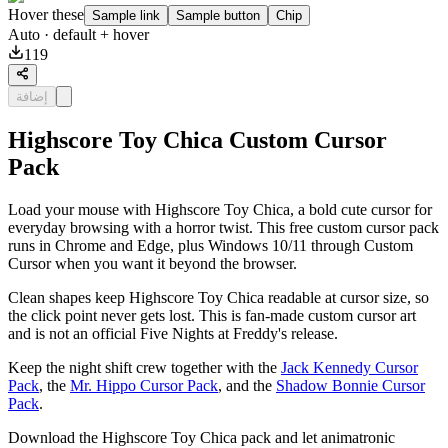
Hover these
Sample link
Sample button
Chip
Auto
· default + hover
119
إضافة
Highscore Toy Chica Custom Cursor
Pack
Load your mouse with Highscore Toy Chica, a bold cute cursor for
everyday browsing with a horror twist. This free custom cursor pack
runs in Chrome and Edge, plus Windows 10/11 through Custom
Cursor when you want it beyond the browser.
Clean shapes keep Highscore Toy Chica readable at cursor size, so
the click point never gets lost. This is fan-made custom cursor art
and is not an official Five Nights at Freddy's release.
Keep the night shift crew together with the
Jack Kennedy Cursor
Pack
, the
Mr. Hippo Cursor Pack
, and the
Shadow Bonnie Cursor
Pack
.
Download the Highscore Toy Chica pack and let animatronic