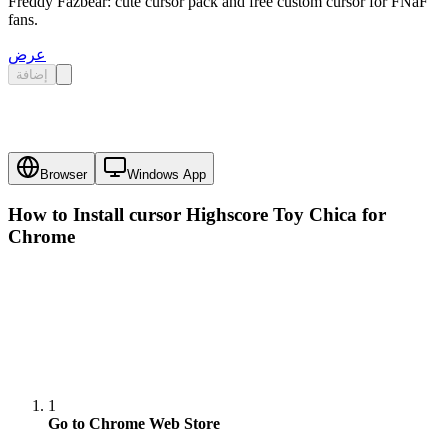
Freddy Fazbear: cute cursor pack and free custom cursor for FNaF
fans.
عرض
إضافة
Browser
Windows App
How to Install cursor
Highscore Toy Chica
for
Chrome
1
Go to Chrome Web Store