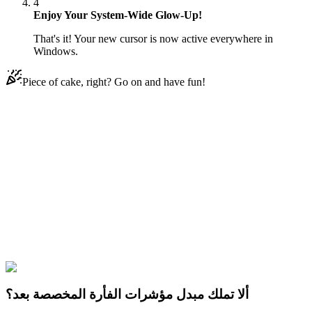
4
Enjoy Your System-Wide Glow-Up!
That's it! Your new cursor is now active everywhere in
Windows.
Piece of cake, right? Go on and have fun!
Didn't Find Your Vibe?
Our universe of cursors is huge. Dive into hundreds of unique
collections and find the one that truly represents you.
Explore All Collections
five nights
#
robot
#
horror
#
chicken
#
blue
#
Game
#
خمس ليال في فريد
at freddy's
#
chica
ألا تملك مبدل مؤشرات الفأرة المخصصة بعد؟