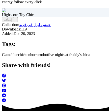
energy follow every click.
Highscore Toy Chica
إضافة
خمس ليال في فريد
Collection:
Downloads:
119
Added:
Dec 20, 2023
Tags:
Game
blue
chicken
horror
robot
five nights at freddy's
chica
Share with friends!