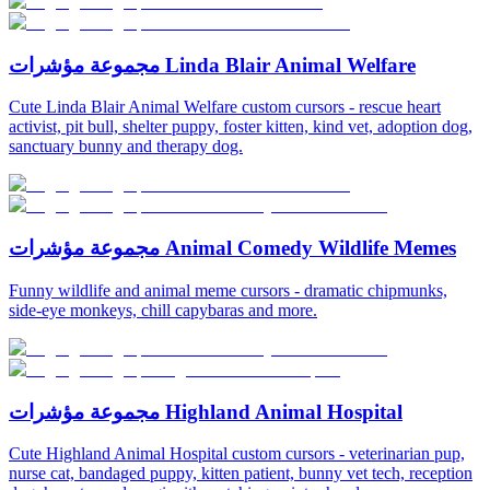
مجموعة مؤشرات Linda Blair Animal Welfare
Cute Linda Blair Animal Welfare custom cursors - rescue heart
activist, pit bull, shelter puppy, foster kitten, kind vet, adoption dog,
sanctuary bunny and therapy dog.
مجموعة مؤشرات Animal Comedy Wildlife Memes
Funny wildlife and animal meme cursors - dramatic chipmunks,
side-eye monkeys, chill capybaras and more.
مجموعة مؤشرات Highland Animal Hospital
Cute Highland Animal Hospital custom cursors - veterinarian pup,
nurse cat, bandaged puppy, kitten patient, bunny vet tech, reception