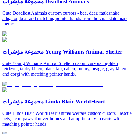
مجموعة مؤشرات Deadliest Animals
Cute Deadliest Animals custom cursors - bee, deer, rattlesnake,
alligator, bear and matching pointer hands from the viral state map
theme.
مجموعة مؤشرات Young Williams Animal Shelter
Cute Young Williams Animal Shelter custom cursors - golden
retriever, tabby kitten, black lab, calico, bunny, beagle, gray kitten
and corgi with matching pointer hands.
مجموعة مؤشرات Linda Blair WorldHeart
Cute Linda Blair WorldHeart animal welfare custom cursors - rescue
pets, heart paws, forever homes and adoption-day mascots with
matching pointer hands.