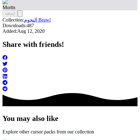
Mortis
إضافة
النجوم Brawl
Collection:
Downloads:
487
Added:
Aug 12, 2020
Share with friends!
You may also like
Explore other cursor packs from our collection