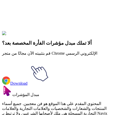
Didn't Find Your Vibe?
Our universe of cursors is huge. Dive into hundreds of unique
collections and find the one that truly represents you.
Explore All Collections
ألا تملك مبدل مؤشرات الفأرة المخصصة بعد؟
قم بتثبيته الآن مجانًا من متجر Chrome الإلكتروني الرسمي
Download
مبدل المؤشرات
المحتوى المقدم على هذا الموقع هو فن معجبين. جميع أسماء
المنتجات والشعارات والشخصيات والعلامات التجارية والعلامات
التجارية المسجلة هي ملك لأصحابها الشرعيين ولا ترتبط بـ Navix