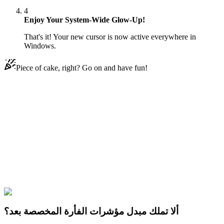
4
Enjoy Your System-Wide Glow-Up!
That's it! Your new cursor is now active everywhere in
Windows.
Piece of cake, right? Go on and have fun!
Didn't Find Your Vibe?
Our universe of cursors is huge. Dive into hundreds of unique
collections and find the one that truly represents you.
Explore All Collections
Brawl Stars Bunny Grom
#
Brawl Stars
#
النجوم Brawl
ألا تملك مبدل مؤشرات الفأرة المخصصة بعد؟