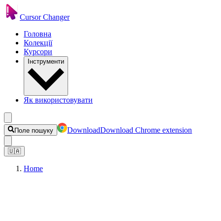
Cursor Changer
Головна
Колекції
Курсори
Інструменти
Як використовувати
Download
Download Chrome extension
Поле пошуку
🇺🇦
Home