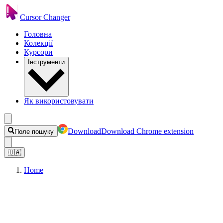
Cursor Changer
Головна
Колекції
Курсори
Інструменти
Як використовувати
Download
Download Chrome extension
Поле пошуку
🇺🇦
Home