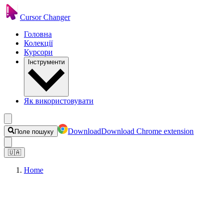
Cursor Changer
Головна
Колекції
Курсори
Інструменти
Як використовувати
Download
Download Chrome extension
Поле пошуку
🇺🇦
Home