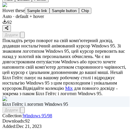
Hover these
Sample link
Sample button
Chip
Auto
· default + hover
92
Додати
Покладіть ретро поворот на свій комп'ютерний досвід,
додавши ностальгічний анімований курсор Windows 95. Зі
знаковим логотипом Windows 95, цей курсор перевозить вас
назад у золотий вік персональних обчислень. Чи є ви
довгостроковим ентузіастом Windows або просто хочете
наповнити свій комп'ютер дотиком старовинного чарівності,
цей курсор є ідеальним доповненням до вашої миші. Нехай
Білл Гейтс панує на вашому робочому столі і відроджує
ностальгію Windows 95 з цим прохолодним і унікальним
курсором.Відвідайте колекцію
Mix
для повного досвіду -
зокрема з паком
Білл Гейтс і логотип Windows 95
.
Білл Гейтс і логотип Windows 95
Додати
Collection:
Windows 95/98
Downloads:
92
Added:
Dec 21, 2023