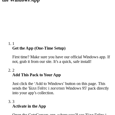
1
Get the App (One-Time Setup)
First time? Make sure you have our official Windows app. If
not, grab it from our site. It’s a quick, safe install!
2
Add This Pack to Your App
Just click the ‘Add to Windows’ button on this page. This
sends the 'Білл Гейтс і логотип Windows 95' pack directly
into your app’s collection.
3
Activate in the App
Open the CuteCursors app, where you’ll see 'Білл Гейтс і