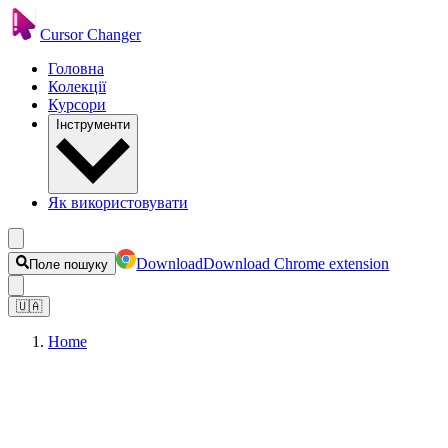
Cursor Changer
Головна
Колекції
Курсори
Інструменти
Як використовувати
Download
Download Chrome extension
Поле пошуку
🇺🇦
Home