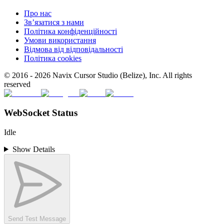
Про нас
Зв’язатися з нами
Політика конфіденційності
Умови використання
Відмова від відповідальності
Політика cookies
© 2016 -
2026
Navix Cursor Studio (Belize), Inc. All rights
reserved
WebSocket Status
Idle
Show Details
Send Test Message