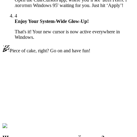
логотип Windows 95' waiting for you. Just hit ‘Apply’!
4
Enjoy Your System-Wide Glow-Up!
That's it! Your new cursor is now active everywhere in
Windows.
Piece of cake, right? Go on and have fun!
Didn't Find Your Vibe?
Our universe of cursors is huge. Dive into hundreds of unique
collections and find the one that truly represents you.
Explore All Collections
Windows 95/98
#
Mix
#
Bill Gates & Windows 95 Logo Animated