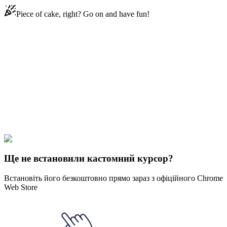
Piece of cake, right? Go on and have fun!
Didn't Find Your Vibe?
Our universe of cursors is huge. Dive into hundreds of unique
collections and find the one that truly represents you.
Explore All Collections
Astronauts & Space
#
Mix
#
Colorful Airplane Animated
Ще не встановили кастомний курсор?
Встановіть його безкоштовно прямо зараз з офіційного Chrome
Web Store