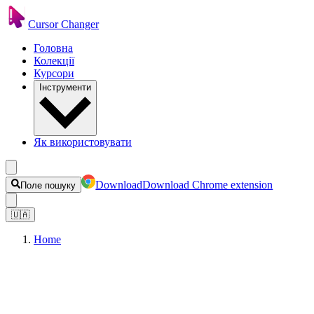
Cursor Changer
Головна
Колекції
Курсори
Інструменти
Як використовувати
Download
Download Chrome extension
Поле пошуку
🇺🇦
Home