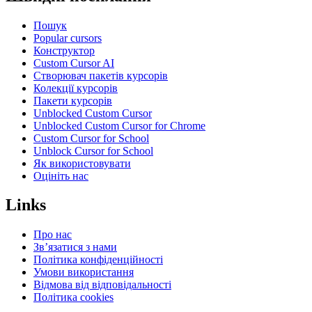
Пошук
Popular cursors
Конструктор
Custom Cursor AI
Створювач пакетів курсорів
Колекції курсорів
Пакети курсорів
Unblocked Custom Cursor
Unblocked Custom Cursor for Chrome
Custom Cursor for School
Unblock Cursor for School
Як використовувати
Оцініть нас
Links
Про нас
Зв’язатися з нами
Політика конфіденційності
Умови використання
Відмова від відповідальності
Політика cookies