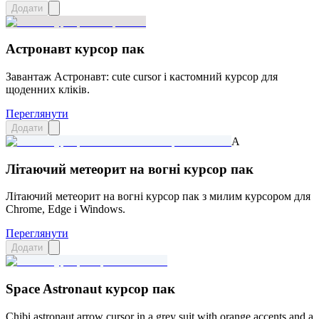
Додати
Астронавт курсор пак
Завантаж Астронавт: cute cursor і кастомний курсор для
щоденних кліків.
Переглянути
Додати
A
Літаючий метеорит на вогні курсор пак
Літаючий метеорит на вогні курсор пак з милим курсором для
Chrome, Edge і Windows.
Переглянути
Додати
Space Astronaut курсор пак
Chibi astronaut arrow cursor in a grey suit with orange accents and a