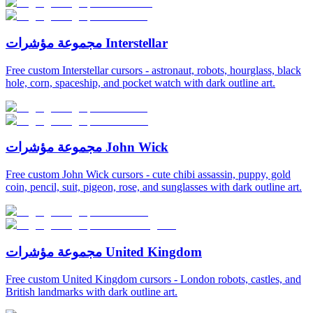
مجموعة مؤشرات Interstellar
Free custom Interstellar cursors - astronaut, robots, hourglass, black
hole, corn, spaceship, and pocket watch with dark outline art.
مجموعة مؤشرات John Wick
Free custom John Wick cursors - cute chibi assassin, puppy, gold
coin, pencil, suit, pigeon, rose, and sunglasses with dark outline art.
مجموعة مؤشرات United Kingdom
Free custom United Kingdom cursors - London robots, castles, and
British landmarks with dark outline art.