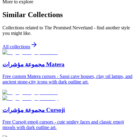
More to explore
Similar Collections
Collections related to
The Promised Neverland
- find another style
you might like.
All collections
مجموعة مؤشرات Matera
Free custom Matera cursors - Sassi cave houses, clay oil lamps, and
ancient stone-city icons with dark outline art.
مجموعة مؤشرات Cursoji
Free Cursoji emoji cursors - cute smiley faces and classic emoji
moods with dark outline art.