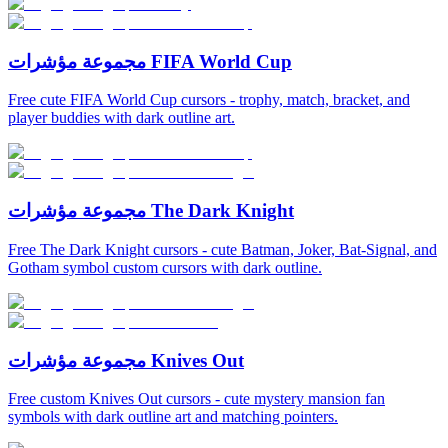
مجموعة مؤشرات FIFA World Cup
Free cute FIFA World Cup cursors - trophy, match, bracket, and
player buddies with dark outline art.
مجموعة مؤشرات The Dark Knight
Free The Dark Knight cursors - cute Batman, Joker, Bat-Signal, and
Gotham symbol custom cursors with dark outline.
مجموعة مؤشرات Knives Out
Free custom Knives Out cursors - cute mystery mansion fan
symbols with dark outline art and matching pointers.