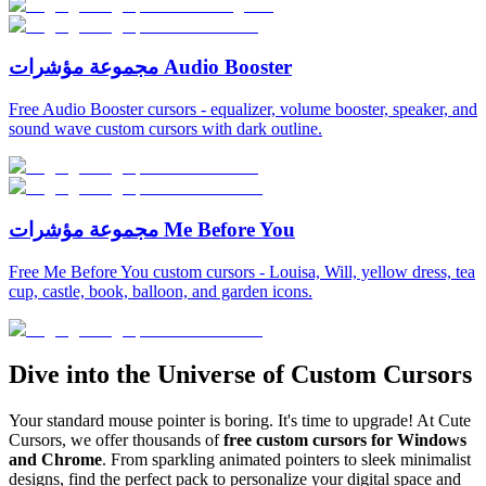
مجموعة مؤشرات Audio Booster
Free Audio Booster cursors - equalizer, volume booster, speaker, and
sound wave custom cursors with dark outline.
مجموعة مؤشرات Me Before You
Free Me Before You custom cursors - Louisa, Will, yellow dress, tea
cup, castle, book, balloon, and garden icons.
Dive into the Universe of Custom Cursors
Your standard mouse pointer is boring. It's time to upgrade! At Cute
Cursors, we offer thousands of
free custom cursors for Windows
and Chrome
. From sparkling animated pointers to sleek minimalist
designs, find the perfect pack to personalize your digital space and