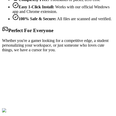
Easy 1-Click Install:
Works with our official Windows
app and Chrome extension.
100% Safe & Secure:
All files are scanned and verified.
Perfect For Everyone
Whether you're a gamer looking for a competitive edge, a student
personalizing your workspace, or just someone who loves cute
things, we have a cursor for you.
Free & Easy
Make your cursor unique!
Express yourself with hundreds of stylish cursors for your browser
and Windows. Customize your experience and amaze your friends
✨
🚀 For Browser
💻 For Windows