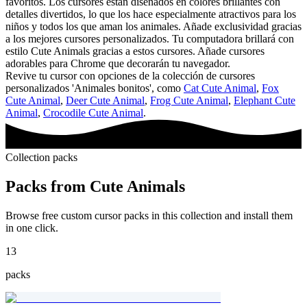
favoritos. Los cursores están diseñados en colores brillantes con
detalles divertidos, lo que los hace especialmente atractivos para los
niños y todos los que aman los animales. Añade exclusividad gracias
a los mejores cursores personalizados. Tu computadora brillará con
estilo Cute Animals gracias a estos cursores. Añade cursores
adorables para Chrome que decorarán tu navegador.
Revive tu cursor con opciones de la colección de cursores
personalizados 'Animales bonitos', como
Cat Cute Animal
,
Fox
Cute Animal
,
Deer Cute Animal
,
Frog Cute Animal
,
Elephant Cute
Animal
,
Crocodile Cute Animal
.
Collection packs
Packs from
Cute Animals
Browse free custom cursor packs in this collection and install them
in one click.
13
packs