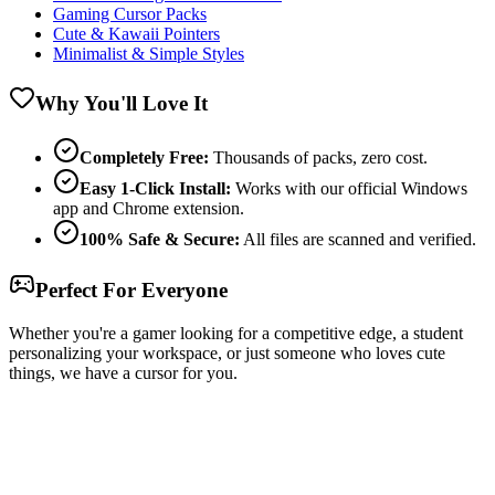
Gaming Cursor Packs
Cute & Kawaii Pointers
Minimalist & Simple Styles
Why You'll Love It
Completely Free:
Thousands of packs, zero cost.
Easy 1-Click Install:
Works with our official Windows
app and Chrome extension.
100% Safe & Secure:
All files are scanned and verified.
Perfect For Everyone
Whether you're a gamer looking for a competitive edge, a student
personalizing your workspace, or just someone who loves cute
things, we have a cursor for you.
Free & Easy
Make your cursor unique!