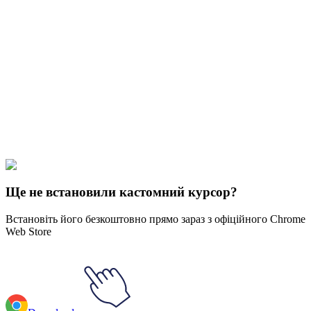
Didn't Find Your Vibe?
Our universe of cursors is huge. Dive into hundreds of unique
collections and find the one that truly represents you.
Explore All Collections
Windows 95/98
#
Mix
#
Windows 95/98 Handwait & Clock Animated
Ще не встановили кастомний курсор?
Встановіть його безкоштовно прямо зараз з офіційного Chrome
Web Store