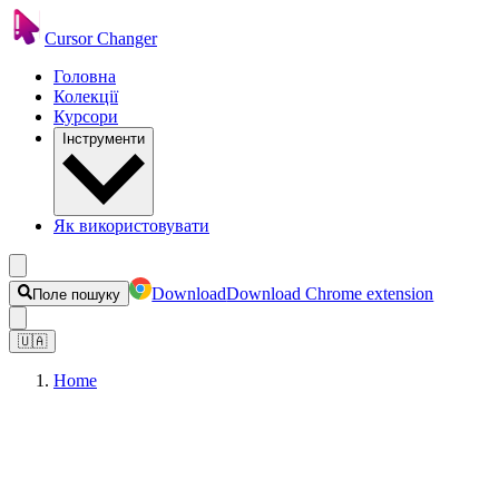
Cursor Changer
Головна
Колекції
Курсори
Інструменти
Як використовувати
Download
Download Chrome extension
Поле пошуку
🇺🇦
Home