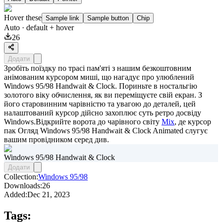
Hover these
Sample link
Sample button
Chip
Auto
· default + hover
26
Додати
Зробіть поїздку по трасі пам'яті з нашим безкоштовним
анімованим курсором миші, що нагадує про улюблений
Windows 95/98 Handwait & Clock. Пориньте в ностальгію
золотого віку обчислення, як ви переміщуєте свій екран. З
його старовинним чарівністю та увагою до деталей, цей
налаштований курсор дійсно захоплює суть ретро досвіду
Windows.Відкрийте ворота до чарівного світу
Mix
, де курсор
пак
Огляд Windows 95/98 Handwait & Clock Animated
слугує
вашим провідником серед див.
Windows 95/98 Handwait & Clock
Додати
Collection:
Windows 95/98
Downloads:
26
Added:
Dec 21, 2023
Tags: