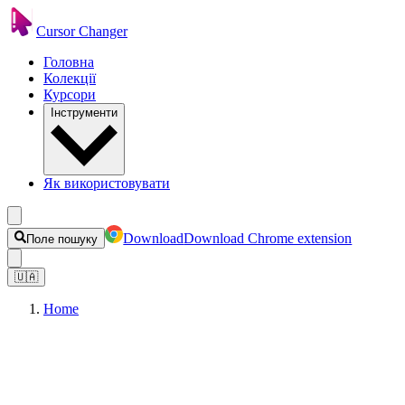
Cursor Changer
Головна
Колекції
Курсори
Інструменти
Як використовувати
Download
Download Chrome extension
Поле пошуку
🇺🇦
Home