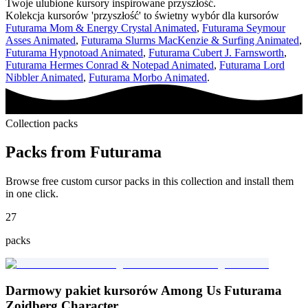
Twoje ulubione kursory inspirowane przyszłość.
Kolekcja kursorów 'przyszłość' to świetny wybór dla kursorów
Futurama Mom & Energy Crystal Animated
,
Futurama Seymour
Asses Animated
,
Futurama Slurms MacKenzie & Surfing Animated
,
Futurama Hypnotoad Animated
,
Futurama Cubert J. Farnsworth
,
Futurama Hermes Conrad & Notepad Animated
,
Futurama Lord
Nibbler Animated
,
Futurama Morbo Animated
.
Collection packs
Packs from
Futurama
Browse free custom cursor packs in this collection and install them
in one click.
27
packs
Darmowy pakiet kursorów Among Us Futurama
Zoidberg Character