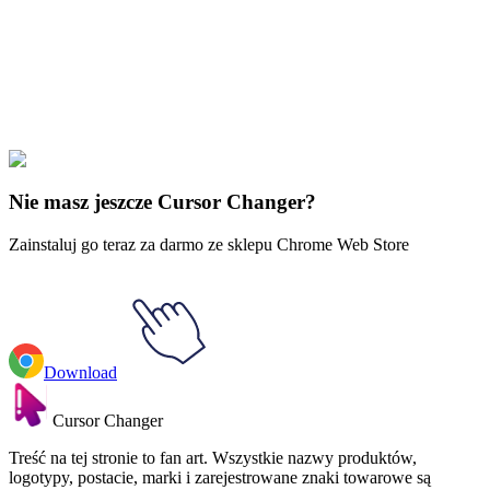
Make your cursor unique!
Express yourself with hundreds of stylish cursors for your browser
and Windows. Customize your experience and amaze your friends
✨
🚀 For Browser
💻 For Windows
Nie masz jeszcze Cursor Changer?
Zainstaluj go teraz za darmo ze sklepu Chrome Web Store
Download
Cursor Changer
Treść na tej stronie to fan art. Wszystkie nazwy produktów,
logotypy, postacie, marki i zarejestrowane znaki towarowe są