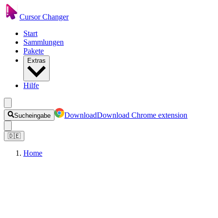
Cursor Changer
Start
Sammlungen
Pakete
Extras
Hilfe
Download
Download Chrome extension
Sucheingabe
🇩🇪
Home