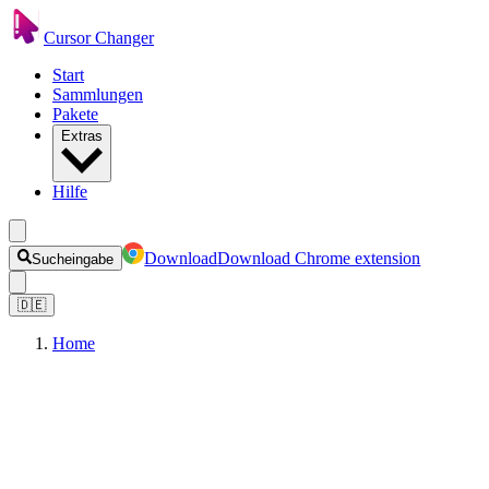
Cursor Changer
Start
Sammlungen
Pakete
Extras
Hilfe
Download
Download Chrome extension
Sucheingabe
🇩🇪
Home