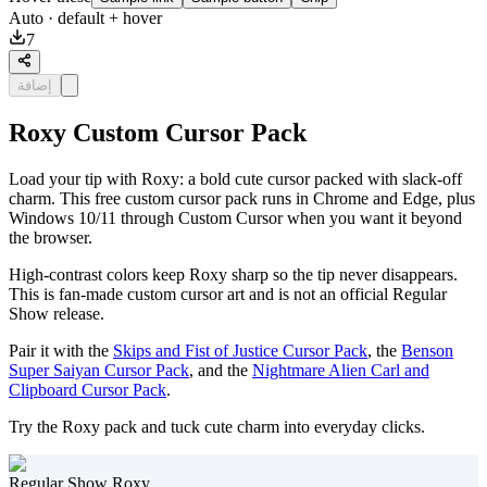
Auto
· default + hover
7
إضافة
Roxy Custom Cursor Pack
Load your tip with Roxy: a bold cute cursor packed with slack-off
charm. This free custom cursor pack runs in Chrome and Edge, plus
Windows 10/11 through Custom Cursor when you want it beyond
the browser.
High-contrast colors keep Roxy sharp so the tip never disappears.
This is fan-made custom cursor art and is not an official Regular
Show release.
Pair it with the
Skips and Fist of Justice Cursor Pack
, the
Benson
Super Saiyan Cursor Pack
, and the
Nightmare Alien Carl and
Clipboard Cursor Pack
.
Try the Roxy pack and tuck cute charm into everyday clicks.
Regular Show Roxy