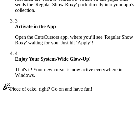
sends the 'Regular Show Roxy' pack directly into your app’s
collection.
3
Activate in the App
Open the CuteCursors app, where you’ll see 'Regular Show
Roxy' waiting for you. Just hit ‘Apply’!
4
Enjoy Your System-Wide Glow-Up!
That's it! Your new cursor is now active everywhere in
Windows.
Piece of cake, right? Go on and have fun!
Didn't Find Your Vibe?
Our universe of cursors is huge. Dive into hundreds of unique
collections and find the one that truly represents you.