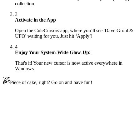
collection.
3
Activate in the App
Open the CuteCursors app, where you’ll see 'Dave Grohl &
UFO' waiting for you. Just hit ‘Apply’!
4
Enjoy Your System-Wide Glow-Up!
That's it! Your new cursor is now active everywhere in
Windows.
Piece of cake, right? Go on and have fun!
Didn't Find Your Vibe?
Our universe of cursors is huge. Dive into hundreds of unique
collections and find the one that truly represents you.
Explore All Collections