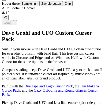
Hover these
Sample link
Sample button
Chip
Auto
· default + hover
12
إضافة
Dave Grohl and UFO Custom Cursor
Pack
Suit up your mouse with Dave Grohl and UFO, a clean cute cursor
for everyday browsing with band flair. This free custom cursor
works in Chrome and Edge, and on Windows 10/11 with Custom
Cursor for the same tip outside the browser.
Compact shading keeps Dave Grohl and UFO easy to track at small
pointer sizes. It is fan-made cursor art inspired by music vibes - not
an official label, artist, or brand product.
Pair it with the
Dua Lipa and Logo Cursor Pack
, the
Jain Makeba
Cursor Pack
, and the
Ozzy Osbourne and Round Glasses Cursor
Pack
.
Pick up Dave Grohl and UFO and let a little encore spirit ride your