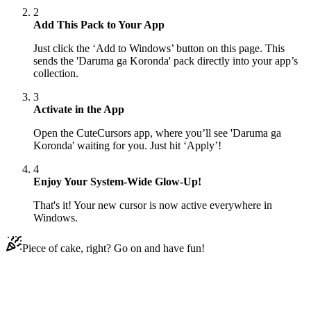
2
Add This Pack to Your App
Just click the ‘Add to Windows’ button on this page. This
sends the 'Daruma ga Koronda' pack directly into your app’s
collection.
3
Activate in the App
Open the CuteCursors app, where you’ll see 'Daruma ga
Koronda' waiting for you. Just hit ‘Apply’!
4
Enjoy Your System-Wide Glow-Up!
That's it! Your new cursor is now active everywhere in
Windows.
Piece of cake, right? Go on and have fun!
Didn't Find Your Vibe?