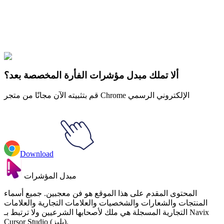
Didn't Find Your Vibe?
Our universe of cursors is huge. Dive into hundreds of unique
collections and find the one that truly represents you.
Explore All Collections
ألا تملك مبدل مؤشرات الفأرة المخصصة بعد؟
قم بتثبيته الآن مجانًا من متجر Chrome الإلكتروني الرسمي
Download
مبدل المؤشرات
المحتوى المقدم على هذا الموقع هو فن معجبين. جميع أسماء
المنتجات والشعارات والشخصيات والعلامات التجارية والعلامات
التجارية المسجلة هي ملك لأصحابها الشرعيين ولا ترتبط بـ Navix
Cursor Studio (بليز).