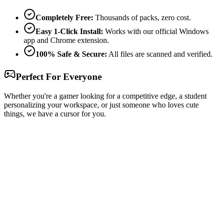
Completely Free:
Thousands of packs, zero cost.
Easy 1-Click Install:
Works with our official Windows
app and Chrome extension.
100% Safe & Secure:
All files are scanned and verified.
Perfect For Everyone
Whether you're a gamer looking for a competitive edge, a student
personalizing your workspace, or just someone who loves cute
things, we have a cursor for you.
Free & Easy
Make your cursor unique!
Express yourself with hundreds of stylish cursors for your browser
and Windows. Customize your experience and amaze your friends
✨