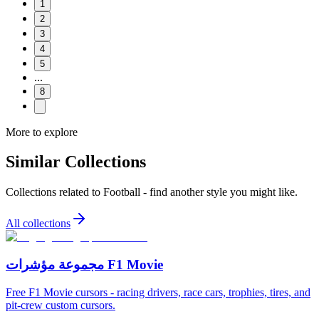
1
2
3
4
5
...
8
More to explore
Similar Collections
Collections related to
Football
- find another style you might like.
All collections
مجموعة مؤشرات F1 Movie
Free F1 Movie cursors - racing drivers, race cars, trophies, tires, and
pit-crew custom cursors.