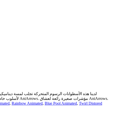
الإلكترونية وإضافة عنصر جذاب بصريا إلى أنشطتك التصفح. مؤشرات بأجواء AniArrows لأسلوب خاص. من الكلاسيكية إلى العصرية - كل شيء بأسلوب AniArrows. مؤشرات صغيرة رائعة لعشاق AniArrows.
imated
,
Rainbow Animated
,
Blue Pool Animated
,
Twirl Distored