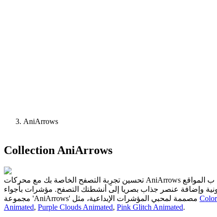
AniArrows
Collection
AniArrows
تحسين تجرِبة التصفح الخاصة بك مع محركات AniArrows لدينا هذه الأسطوانات الرسوم المتحركة تجلب لمسة ديناميكية وأنيقة إلى محركات التصفح الخاصة بك، مما يجعل من السهل التصفح ب المواقع
Color
مجموعة 'AniArrows' مصممة لمحبي المؤشرات الإبداعية، مثل
Animated
,
Purple Clouds Animated
,
Pink Glitch Animated
.