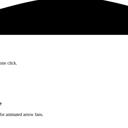
one click.
حز
for animated arrow fans.