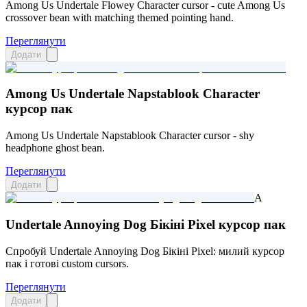
Among Us Undertale Flowey Character cursor - cute Among Us
crossover bean with matching themed pointing hand.
Переглянути
Додати
Among Us Undertale Napstablook Character
курсор пак
Among Us Undertale Napstablook Character cursor - shy
headphone ghost bean.
Переглянути
Додати
A
Undertale Annoying Dog Бікіні Pixel курсор пак
Спробуй Undertale Annoying Dog Бікіні Pixel: милий курсор
пак і готові custom cursors.
Переглянути
Додати