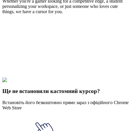
Whether you're a gamer looking for a competitive edge, a student
personalizing your workspace, or just someone who loves cute
things, we have a cursor for you.
Free & Easy
Make your cursor unique!
Express yourself with hundreds of stylish cursors for your browser
and Windows. Customize your experience and amaze your friends
✨
🚀 For Browser
💻 For Windows
Ще не встановили кастомний курсор?
Встановіть його безкоштовно прямо зараз з офіційного Chrome
Web Store