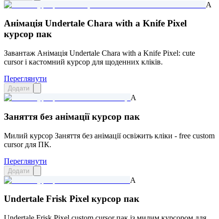
A
Анімація Undertale Chara with a Knife Pixel
курсор пак
Завантаж Анімація Undertale Chara with a Knife Pixel: cute
cursor і кастомний курсор для щоденних кліків.
Переглянути
Додати
A
Заняття без анімації курсор пак
Милий курсор Заняття без анімації освіжить кліки - free custom
cursor для ПК.
Переглянути
Додати
A
Undertale Frisk Pixel курсор пак
Undertale Frisk Pixel custom cursor пак із милим курсором для