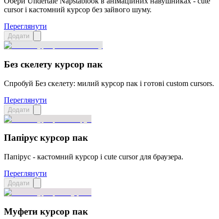
Обери Undertale Napstablook в анімаційних навушниках - cute
cursor і кастомний курсор без зайвого шуму.
Переглянути
Додати
Без скелету курсор пак
Спробуй Без скелету: милий курсор пак і готові custom cursors.
Переглянути
Додати
Папірус курсор пак
Папірус - кастомний курсор і cute cursor для браузера.
Переглянути
Додати
Муфети курсор пак