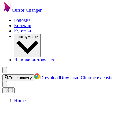
Cursor Changer
Головна
Колекції
Курсори
Інструменти
Як використовувати
Download
Download Chrome extension
Поле пошуку
🇺🇦
Home