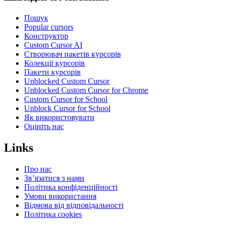
Пошук
Popular cursors
Конструктор
Custom Cursor AI
Створювач пакетів курсорів
Колекції курсорів
Пакети курсорів
Unblocked Custom Cursor
Unblocked Custom Cursor for Chrome
Custom Cursor for School
Unblock Cursor for School
Як використовувати
Оцініть нас
Links
Про нас
Зв’язатися з нами
Політика конфіденційності
Умови використання
Відмова від відповідальності
Політика cookies