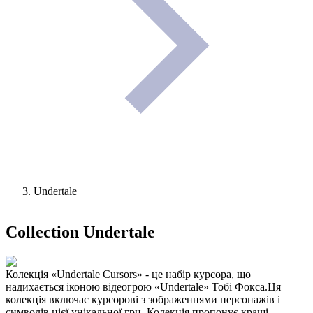
Undertale
Collection
Undertale
Колекція «Undertale Cursors» - це набір курсора, що
надихається іконою відеогрою «Undertale» Тобі Фокса.Ця
колекція включає курсорові з зображеннями персонажів і
символів цієї унікальної гри. Колекція пропонує кращі