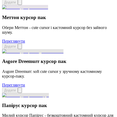
Додати
Меттон курсор пак
Обери Меттон - cute cursor і кастомний курсор без зайвого
шуму.
Переглянути
Додати
Asgore Dreemurr курсор пак
Asgore Dreemurr: soft cute cursor у зручному кастомному
курсор-паку.
Переглянути
Додати
Папірус курсор пак
Милий курсор Папірус - безкоштовний кастомний курсор для