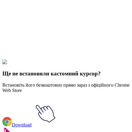
Didn't Find Your Vibe?
Our universe of cursors is huge. Dive into hundreds of unique
collections and find the one that truly represents you.
Explore All Collections
Простір
#
space
#
Parade of Planets & Earth
Ще не встановили кастомний курсор?
Встановіть його безкоштовно прямо зараз з офіційного Chrome
Web Store
Download