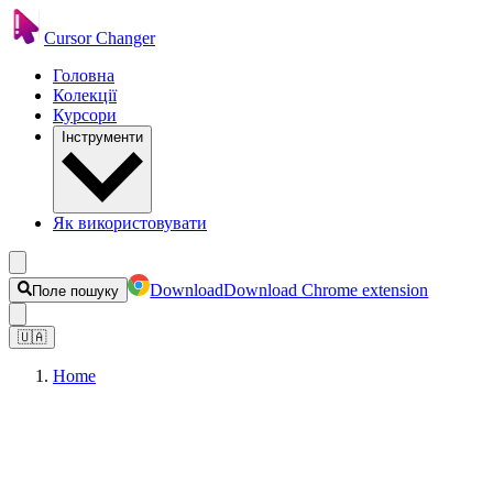
Cursor Changer
Головна
Колекції
Курсори
Інструменти
Як використовувати
Download
Download Chrome extension
Поле пошуку
🇺🇦
Home