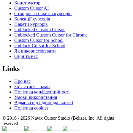
Конструктор
Custom Cursor AI
Створювач пакетів курсорів
Колекції курсорів
Пакети курсорів
Unblocked Custom Cursor
Unblocked Custom Cursor for Chrome
Custom Cursor for School
Unblock Cursor for School
Як використовувати
Оцініть нас
Links
Про нас
Зв’язатися з нами
Політика конфіденційності
Умови використання
Відмова від відповідальності
Політика cookies
© 2016 -
2026
Navix Cursor Studio (Belize), Inc. All rights
reserved