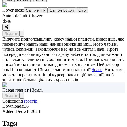
Hover these
Sample link
Sample button
Chip
Auto
· default + hover
36
Додати
Відчуйте приголомшливу красу нашої планети, видовище, яке
перевершує навіть наші найдивовижніші мрії. Його чарівні
чудеса безмежні, захоплюючи нас на все життя і далі. Проте,
посеред цього вишуканого параду небесних тіл, дивовижний
вид чекає у величезній, холодній темряві. Прийміть чарівність
і нехай вона наповнює вас дивом і захопленням.Цей курсор
пак
Парад планет і Землі
є частиною колекції
Space
. Ви також
можете переглянути інші курсор паки в цій колекції, щоб
знайти ще більше цікавих курсор паків.
Парад планет і Землі
Додати
Collection:
Простір
Downloads:
36
Added:
Dec 21, 2023
Tags: