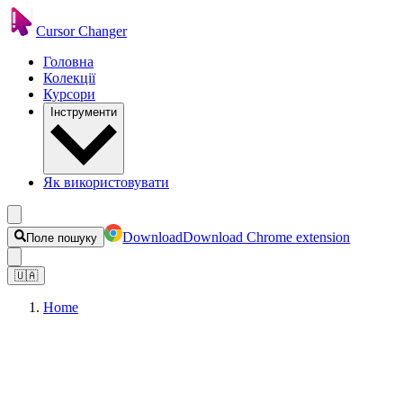
Cursor Changer
Головна
Колекції
Курсори
Інструменти
Як використовувати
Download
Download Chrome extension
Поле пошуку
🇺🇦
Home