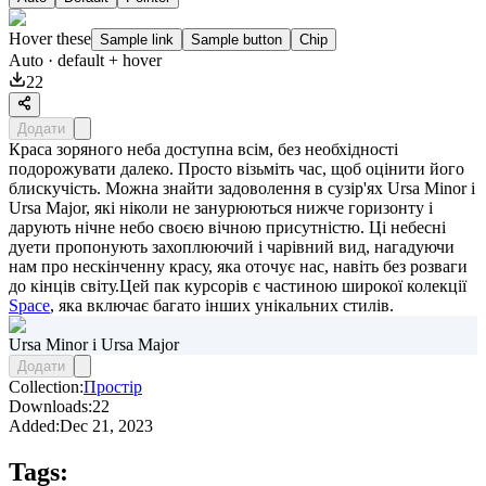
Hover these
Sample link
Sample button
Chip
Auto
· default + hover
22
Додати
Краса зоряного неба доступна всім, без необхідності
подорожувати далеко. Просто візьміть час, щоб оцінити його
блискучість. Можна знайти задоволення в сузір'ях Ursa Minor і
Ursa Major, які ніколи не занурюються нижче горизонту і
дарують нічне небо своєю вічною присутністю. Ці небесні
дуети пропонують захоплюючий і чарівний вид, нагадуючи
нам про нескінченну красу, яка оточує нас, навіть без розваги
до кінців світу.Цей пак курсорів є частиною широкої колекції
Space
, яка включає багато інших унікальних стилів.
Ursa Minor і Ursa Major
Додати
Collection:
Простір
Downloads:
22
Added:
Dec 21, 2023
Tags: