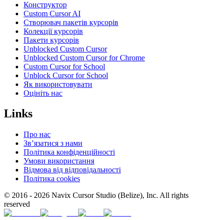
Конструктор
Custom Cursor AI
Створювач пакетів курсорів
Колекції курсорів
Пакети курсорів
Unblocked Custom Cursor
Unblocked Custom Cursor for Chrome
Custom Cursor for School
Unblock Cursor for School
Як використовувати
Оцініть нас
Links
Про нас
Зв’язатися з нами
Політика конфіденційності
Умови використання
Відмова від відповідальності
Політика cookies
© 2016 -
2026
Navix Cursor Studio (Belize), Inc. All rights
reserved