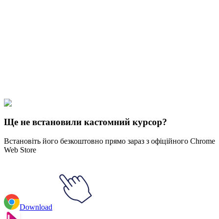
Didn't Find Your Vibe?
Our universe of cursors is huge. Dive into hundreds of unique
collections and find the one that truly represents you.
Explore All Collections
Простір
#
space
#
Ursa Minor & Ursa Major
Ще не встановили кастомний курсор?
Встановіть його безкоштовно прямо зараз з офіційного Chrome
Web Store
Download