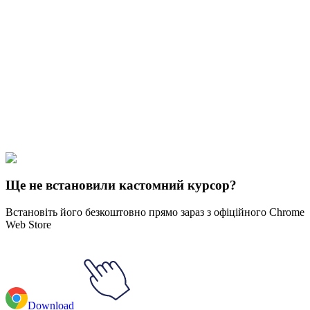
Didn't Find Your Vibe?
Our universe of cursors is huge. Dive into hundreds of unique
collections and find the one that truly represents you.
Explore All Collections
Roblox
#
roblox
#
Doors Rush Animated
Ще не встановили кастомний курсор?
Встановіть його безкоштовно прямо зараз з офіційного Chrome
Web Store
Download