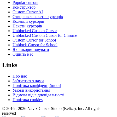
Popular cursors
Конструктор
Custom Cursor AI
Створювач пакетів курсорів
Колекції курсорів
Пакети курсорів
Unblocked Custom Cursor
Unblocked Custom Cursor for Chrome
Custom Cursor for School
Unblock Cursor for School
Як використовувати
Оцініть нас
Links
Про нас
Зв’язатися з нами
Політика конфіденційності
Умови використання
Відмова від відповідальності
Політика cookies
© 2016 -
2026
Navix Cursor Studio (Belize), Inc. All rights
reserved