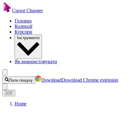
Cursor Changer
Головна
Колекції
Курсори
Інструменти
Як використовувати
Download
Download Chrome extension
Поле пошуку
🇺🇦
Home