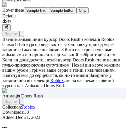
Hover these
Sample link
Sample button
Chip
Default
33
Додати
Введіть анімаційний курсор Doors Rush з колекції Roblox
Cursor! Цей курсор веде вас на захоплюючу пригод через
таємниче і жахливе невідоме. З його електрифікуючими
анімаціями він приносить віртуальний лабіринт до життя.
Коли ви досліджуєте, нехай курсор Doors Rush стане вашим
пульс-прискорюючим супутником. Нехай він керує кожним
вашим рухом і тримає ваше серце в гонці з хвилюванням.
Підготуйтеся до серцебиття, як ніхто інший!Зазирніть у
таємничий світ колекції
Roblox
, де на вас чекає чарівний
курсор пак
Анімація Doors Rush
.
Анімація Doors Rush
Додати
Collection:
Roblox
Downloads:
33
Added:
Dec 21, 2023