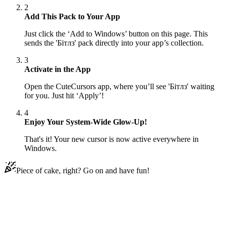
2
Add This Pack to Your App
Just click the ‘Add to Windows’ button on this page. This
sends the 'Бітлз' pack directly into your app’s collection.
3
Activate in the App
Open the CuteCursors app, where you’ll see 'Бітлз' waiting
for you. Just hit ‘Apply’!
4
Enjoy Your System-Wide Glow-Up!
That's it! Your new cursor is now active everywhere in
Windows.
Piece of cake, right? Go on and have fun!
Didn't Find Your Vibe?
Our universe of cursors is huge. Dive into hundreds of unique