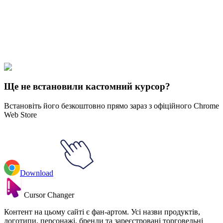
collections and find the one that truly represents you.
Explore All Collections
Музика
#
music
#
The Beatles
Ще не встановили кастомний курсор?
Встановіть його безкоштовно прямо зараз з офіційного Chrome
Web Store
Download
Cursor Changer
Контент на цьому сайті є фан-артом. Усі назви продуктів,
логотипи, персонажі, бренди та зареєстровані торговельні