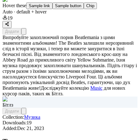
Hover these
Sample link
Sample button
Chip
Auto
· default + hover
19
Додати
Випробуйте захоплюючий порив Beatlemania з цими
знаменитими альбомами! The Beatles залишили нерозривний
слід в історії музики, і тепер ви можете зануритися в їхні
безчасні пісні. Від знаменитого лондонського крос-шоу на
Abbey Road до примхливого світу Yellow Submarine, їхня
музика продовжує захоплювати шанувальників. Підіть гітару і
струм разом з їхніми захоплюючими мелодіями, як ви
насолоджуєтеся блискучістю Liverpool Four. Ці альбоми
пропонують унікальний досвід Beatles, гарантуючи, що дух
Beatlemania живе!Досліджуйте колекцію
Music
для нових
курсор паків, таких як
Бітлз
.
Бітлз
Додати
Collection:
Музика
Downloads:
19
Added:
Dec 21, 2023