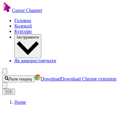
Cursor Changer
Головна
Колекції
Курсори
Інструменти
Як використовувати
Download
Download Chrome extension
Поле пошуку
🇺🇦
Home