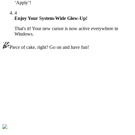
‘Apply’!
4
Enjoy Your System-Wide Glow-Up!
That's it! Your new cursor is now active everywhere in
Windows.
Piece of cake, right? Go on and have fun!
Didn't Find Your Vibe?
Our universe of cursors is huge. Dive into hundreds of unique
collections and find the one that truly represents you.
Explore All Collections
Регулярні виставки
#
Regular Show
#
Regular Show Muscle Man &
Hi Five Ghost