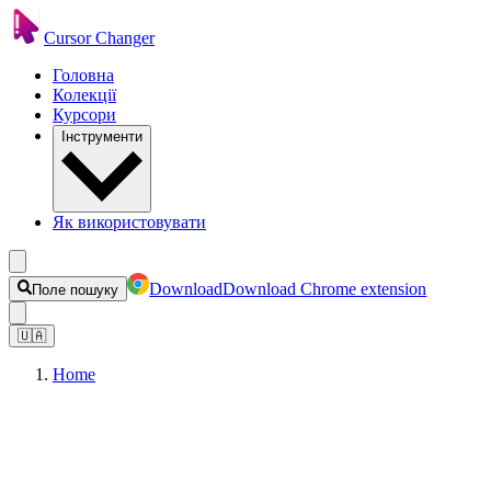
Cursor Changer
Головна
Колекції
Курсори
Інструменти
Як використовувати
Download
Download Chrome extension
Поле пошуку
🇺🇦
Home