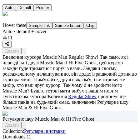
Auto
Default
Pointer
Hover these
Sample link
Sample button
Chip
Auto
· default + hover
11
Додати
Введення курсора Muscle Man Regular Show! Так само, як і
нероздільні друзі Muscle Man і Hi Five Ghost, цей курсор
завжди буде триматися поруч з вами. Завдяки своєму
розважальному налаштуванню, він додає іграшковий дотик до
курсора миші. Пам'ятайте, друзі є як сім'я, і ви отримуєте
вибір, хто ваш друг курсор. Так чому б не зробити його
Muscle Man? Будьте готові мати вибух з вашим новим
супутником курсора!Колекція
Regular Show
пропонує ще
більше паків на будь-який смак, включаючи
Регулярне шоу
Muscle Man & Hi Five Ghost
.
Регулярне шоу Muscle Man & Hi Five Ghost
Додати
Collection:
Регулярні виставки
Downloads:
11