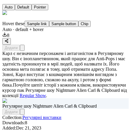
Auto
Default
Pointer
Hover these
Sample link
Sample button
Chip
Auto
· default + hover
8
Додати
Карл є незначним персонажем і антагоністом в Регулярному
шоу. Він є інопланетянином, який працює для Anti-Pops і має
здатність проникнути в мрії людей, щоб налякати їх. Його
основна мета полягає в тому, щоб отримати адресу Попа.
Зовні, Карл виступає з кошмарним зовнішнім виглядом з
гарматною головою, схожою на акулу, і ротом у формі
бика.Почуйте шепіт історії з кожним кліком, використовуючи
курсор пак
Регулярне шоу Nightmare Alien Carl & Clipboard
від
колекції
Regular Show
.
Регулярне шоу Nightmare Alien Carl & Clipboard
Додати
Collection:
Регулярні виставки
Downloads:
8
Added:
Dec 21, 2023