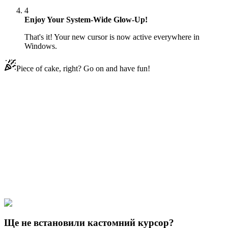
4
Enjoy Your System-Wide Glow-Up!
That's it! Your new cursor is now active everywhere in
Windows.
Piece of cake, right? Go on and have fun!
Didn't Find Your Vibe?
Our universe of cursors is huge. Dive into hundreds of unique
collections and find the one that truly represents you.
Explore All Collections
Регулярні виставки
#
Regular Show
#
Regular Show Nightmare
Alien Carl & Clipboard
Ще не встановили кастомний курсор?