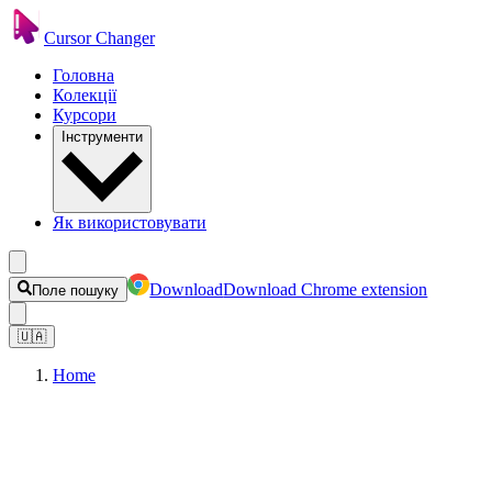
Cursor Changer
Головна
Колекції
Курсори
Інструменти
Як використовувати
Download
Download Chrome extension
Поле пошуку
🇺🇦
Home