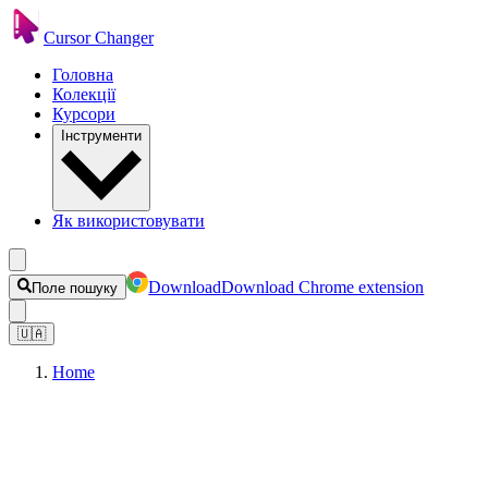
Cursor Changer
Головна
Колекції
Курсори
Інструменти
Як використовувати
Download
Download Chrome extension
Поле пошуку
🇺🇦
Home