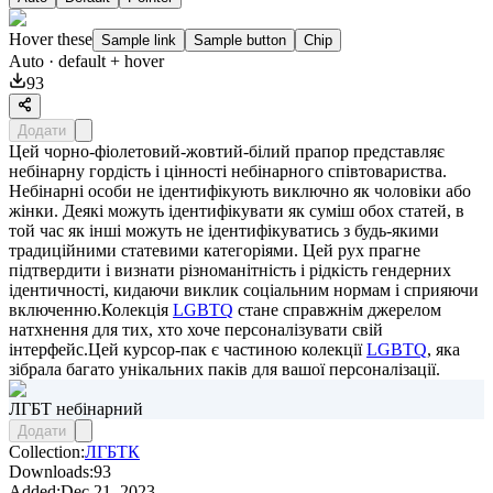
Hover these
Sample link
Sample button
Chip
Auto
· default + hover
93
Додати
Цей чорно-фіолетовий-жовтий-білий прапор представляє
небінарну гордість і цінності небінарного співтовариства.
Небінарні особи не ідентифікують виключно як чоловіки або
жінки. Деякі можуть ідентифікувати як суміш обох статей, в
той час як інші можуть не ідентифікуватись з будь-якими
традиційними статевими категоріями. Цей рух прагне
підтвердити і визнати різноманітність і рідкість гендерних
ідентичності, кидаючи виклик соціальним нормам і сприяючи
включенню.Колекція
LGBTQ
стане справжнім джерелом
натхнення для тих, хто хоче персоналізувати свій
інтерфейс.Цей курсор-пак є частиною колекції
LGBTQ
, яка
зібрала багато унікальних паків для вашої персоналізації.
ЛГБТ небінарний
Додати
Collection:
ЛГБТК
Downloads:
93
Added:
Dec 21, 2023