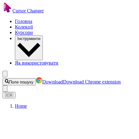
Cursor Changer
Головна
Колекції
Курсори
Інструменти
Як використовувати
Download
Download Chrome extension
Поле пошуку
🇺🇦
Home