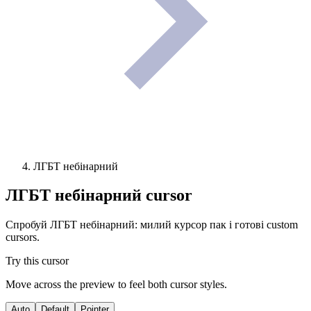
ЛГБТ небінарний
ЛГБТ небінарний
cursor
Спробуй ЛГБТ небінарний: милий курсор пак і готові custom
cursors.
Try this cursor
Move across the preview to feel both cursor styles.
Auto
Default
Pointer