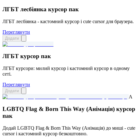
ЛГБТ лесбіянка курсор пак
ЛГБТ лесбіянка - кастомний курсор і cute cursor для браузера.
Переглянути
Додати
ЛГБТ курсор пак
ЛГБТ курсори: милий курсор і кастомний курсор в одному
сеті.
Переглянути
Додати
A
LGBTQ Flag & Born This Way (Анімація) курсор
пак
Додай LGBTQ Flag & Born This Way (Анімація) до миші - cute
cursor і кастомний курсор безкоштовно.