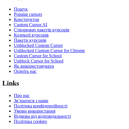
Пошук
Popular cursors
Конструктор
Custom Cursor AI
Створювач пакетів курсорів
Колекції курсорів
Пакети курсорів
Unblocked Custom Cursor
Unblocked Custom Cursor for Chrome
Custom Cursor for School
Unblock Cursor for School
Як використовувати
Оцініть нас
Links
Про нас
Зв’язатися з нами
Політика конфіденційності
Умови використання
Відмова від відповідальності
Політика cookies