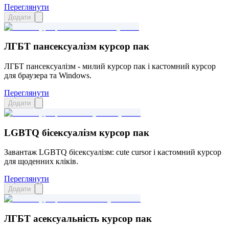
Переглянути
Додати
ЛГБТ пансексуалізм курсор пак
ЛГБТ пансексуалізм - милий курсор пак і кастомний курсор
для браузера та Windows.
Переглянути
Додати
LGBTQ бісексуалізм курсор пак
Завантаж LGBTQ бісексуалізм: cute cursor і кастомний курсор
для щоденних кліків.
Переглянути
Додати
ЛГБТ асексуальність курсор пак