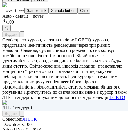
Hover these
Sample link
Sample button
Chip
Auto
· default + hover
100
Додати
Genderqueer курсор, частина набору LGBTQ курсора,
представляє ідентичність genderqueer через три різних
кольори. Лаванда, суміш синього і рожевого, символізує
комбінацію чоловічості і жіночності. Білий означає
ідентичність агендера, де людина не ідентифікується з будь-
яким статтю. Світло-зелений, інверсія лаванди, представляє
концепцію "третього статі", визнаючи і підтверджуючи
небінарні гендерні ідентичності. Цей курсор є візуальним
представленням руху genderqueer і його вірою в
різноманітність і різноманітність статі за межами бінарного
розуміння.Приготуйтесь до світла нових знань з курсор паком
ЛГБТ гендерні
, вишуканим доповненням до колекції
LGBTQ
.
ЛГБТ гендерні
Додати
Collection:
ЛГБТК
Downloads:
100
Added:
Dec 21, 2023