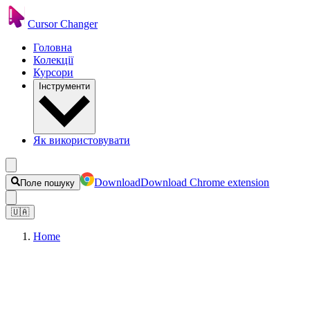
Cursor Changer
Головна
Колекції
Курсори
Інструменти
Як використовувати
Download
Download Chrome extension
Поле пошуку
🇺🇦
Home