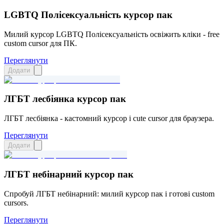
LGBTQ Полісексуальність курсор пак
Милий курсор LGBTQ Полісексуальність освіжить кліки - free
custom cursor для ПК.
Переглянути
Додати
ЛГБТ лесбіянка курсор пак
ЛГБТ лесбіянка - кастомний курсор і cute cursor для браузера.
Переглянути
Додати
ЛГБТ небінарний курсор пак
Спробуй ЛГБТ небінарний: милий курсор пак і готові custom
cursors.
Переглянути