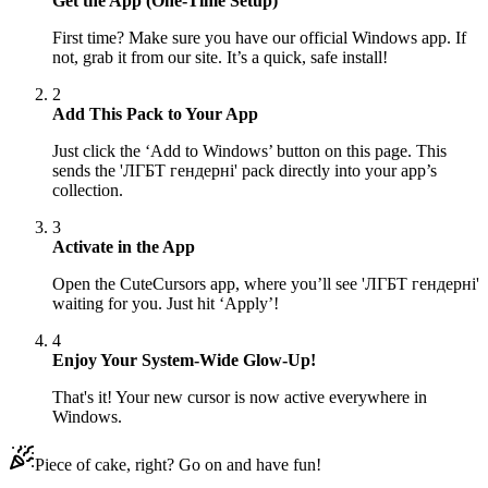
Get the App (One-Time Setup)
First time? Make sure you have our official Windows app. If
not, grab it from our site. It’s a quick, safe install!
2
Add This Pack to Your App
Just click the ‘Add to Windows’ button on this page. This
sends the 'ЛГБТ гендерні' pack directly into your app’s
collection.
3
Activate in the App
Open the CuteCursors app, where you’ll see 'ЛГБТ гендерні'
waiting for you. Just hit ‘Apply’!
4
Enjoy Your System-Wide Glow-Up!
That's it! Your new cursor is now active everywhere in
Windows.
Piece of cake, right? Go on and have fun!