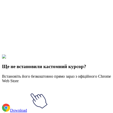
Didn't Find Your Vibe?
Our universe of cursors is huge. Dive into hundreds of unique
collections and find the one that truly represents you.
Explore All Collections
ЛГБТК
#
LGBTQ+
#
LGBTQ Genderqueer
Ще не встановили кастомний курсор?
Встановіть його безкоштовно прямо зараз з офіційного Chrome
Web Store
Download