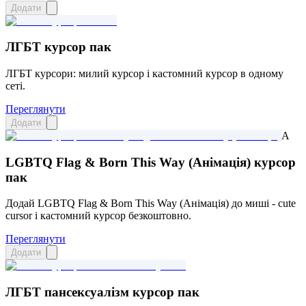
Додати
ЛГБТ курсор пак
ЛГБТ курсори: милий курсор і кастомний курсор в одному
сеті.
Переглянути
Додати
A
LGBTQ Flag & Born This Way (Анімація) курсор
пак
Додай LGBTQ Flag & Born This Way (Анімація) до миші - cute
cursor і кастомний курсор безкоштовно.
Переглянути
Додати
ЛГБТ пансексуалізм курсор пак