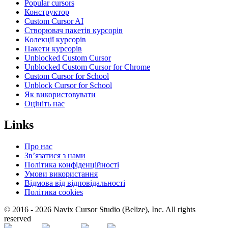
Popular cursors
Конструктор
Custom Cursor AI
Створювач пакетів курсорів
Колекції курсорів
Пакети курсорів
Unblocked Custom Cursor
Unblocked Custom Cursor for Chrome
Custom Cursor for School
Unblock Cursor for School
Як використовувати
Оцініть нас
Links
Про нас
Зв’язатися з нами
Політика конфіденційності
Умови використання
Відмова від відповідальності
Політика cookies
© 2016 -
2026
Navix Cursor Studio (Belize), Inc. All rights
reserved