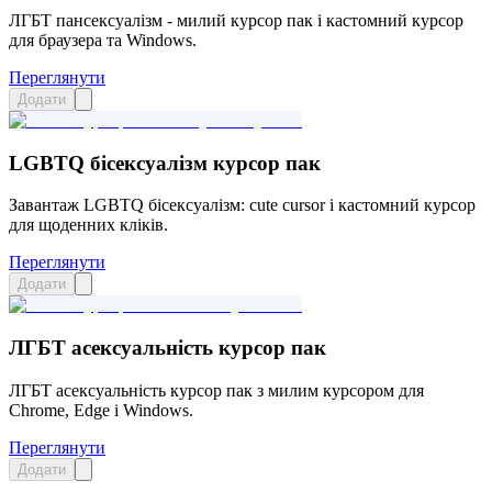
ЛГБТ пансексуалізм - милий курсор пак і кастомний курсор
для браузера та Windows.
Переглянути
Додати
LGBTQ бісексуалізм курсор пак
Завантаж LGBTQ бісексуалізм: cute cursor і кастомний курсор
для щоденних кліків.
Переглянути
Додати
ЛГБТ асексуальність курсор пак
ЛГБТ асексуальність курсор пак з милим курсором для
Chrome, Edge і Windows.
Переглянути
Додати