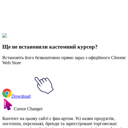
Make your cursor unique!
Express yourself with hundreds of stylish cursors for your browser
and Windows. Customize your experience and amaze your friends
✨
🚀 For Browser
💻 For Windows
Ще не встановили кастомний курсор?
Встановіть його безкоштовно прямо зараз з офіційного Chrome
Web Store
Download
Cursor Changer
Контент на цьому сайті є фан-артом. Усі назви продуктів,
логотипи, персонажі, бренди та зареєстровані торговельні