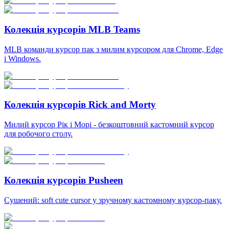
Колекція курсорів MLB Teams
MLB команди курсор пак з милим курсором для Chrome, Edge
і Windows.
Колекція курсорів Rick and Morty
Милий курсор Рік і Морі - безкоштовний кастомний курсор
для робочого столу.
Колекція курсорів Pusheen
Сушений: soft cute cursor у зручному кастомному курсор-паку.