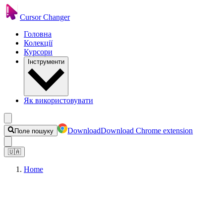
Cursor Changer
Головна
Колекції
Курсори
Інструменти
Як використовувати
Download
Download Chrome extension
Поле пошуку
🇺🇦
Home