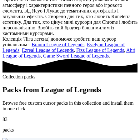
атмосферу і характеристики певного героя або ігрового
елемента, від Ясуо і Лукас до тематичних артефактів і
візуальних ефектів. Створено для тих, хто любить Runeterra
естетику. Для тих, хто цінує милі курсори для Chrome і любить
персоналізацію. Зробіть свій браузер більш милим із
кастомними курсорами.
Колекція 'Ліга легенд' допоможе зробити ваш курсор
унікальним з
Braum League of Legends
,
Evelynn League of
Legends
,
Ezreal League of Legends
,
Fizz League of Legends
,
Ahri
League of Legends
,
Game Sword League of Legends
.
Collection packs
Packs from
League of Legends
Browse free custom cursor packs in this collection and install them
in one click.
83
packs