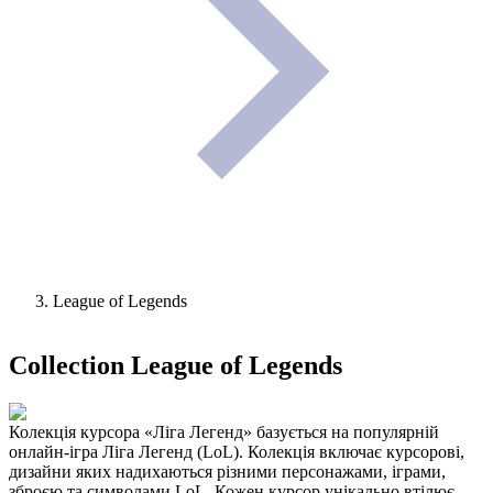
League of Legends
Collection
League of Legends
Колекція курсора «Ліга Легенд» базується на популярній
онлайн-ігра Ліга Легенд (LoL). Колекція включає курсорові,
дизайни яких надихаються різними персонажами, іграми,
зброєю та символами LoL. Кожен курсор унікально втілює