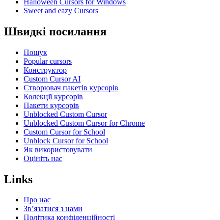
Halloween Cursors for Windows
Sweet and eazy Cursors
Швидкі посилання
Пошук
Popular cursors
Конструктор
Custom Cursor AI
Створювач пакетів курсорів
Колекції курсорів
Пакети курсорів
Unblocked Custom Cursor
Unblocked Custom Cursor for Chrome
Custom Cursor for School
Unblock Cursor for School
Як використовувати
Оцініть нас
Links
Про нас
Зв’язатися з нами
Політика конфіденційності