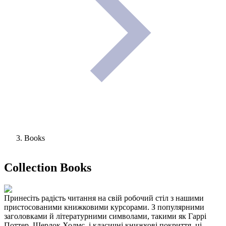
Books
Collection
Books
Принесіть радість читання на свій робочий стіл з нашими
пристосованими книжковими курсорами. З популярними
заголовками й літературними символами, такими як Гаррі
Поттер, Шерлок Холмс, і класичні книжкові покриття, ці