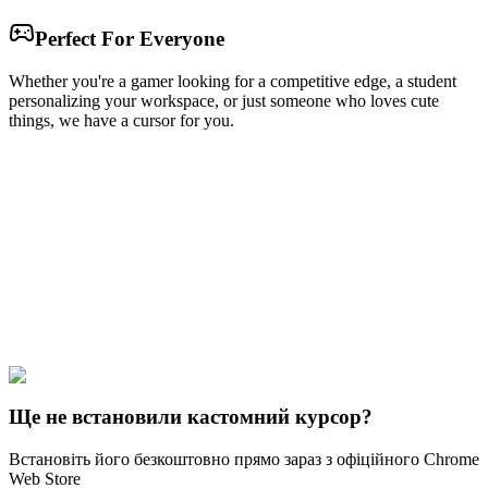
Perfect For Everyone
Whether you're a gamer looking for a competitive edge, a student
personalizing your workspace, or just someone who loves cute
things, we have a cursor for you.
Free & Easy
Make your cursor unique!
Express yourself with hundreds of stylish cursors for your browser
and Windows. Customize your experience and amaze your friends
✨
🚀 For Browser
💻 For Windows
Ще не встановили кастомний курсор?
Встановіть його безкоштовно прямо зараз з офіційного Chrome
Web Store