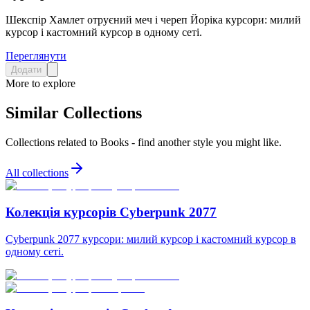
Шекспір Хамлет отруєний меч і череп Йоріка курсори: милий
курсор і кастомний курсор в одному сеті.
Переглянути
Додати
More to explore
Similar Collections
Collections related to
Books
- find another style you might like.
All collections
Колекція курсорів Cyberpunk 2077
Cyberpunk 2077 курсори: милий курсор і кастомний курсор в
одному сеті.