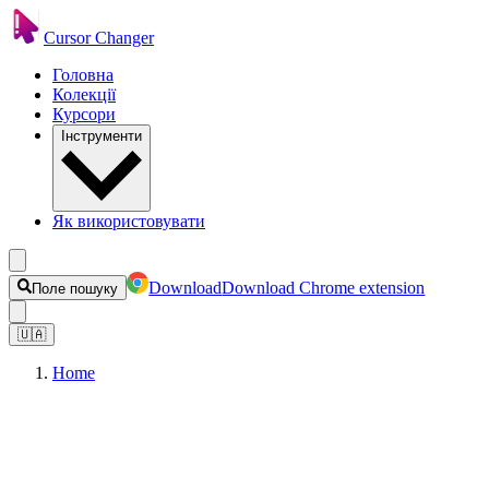
Cursor Changer
Головна
Колекції
Курсори
Інструменти
Як використовувати
Download
Download Chrome extension
Поле пошуку
🇺🇦
Home