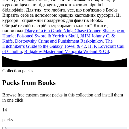
курсори ідеально підходять для книжкових віршів і
бібліофілів. Для тих, хто любить усе, що пов'язано з Books.
Виразіть себе за допомогою кращих кастомних курсорів. Ці
курсори - справжній подарунок для фанатів Books.
Обирайте свій настрій з курсорами з колекції 'Книги',
наприклад
Diary of a 6th Grade Ninja Chase Cooper
,
Shakespeare
Hamlet Poisoned Sword & Yorick’s Skull
,
JtHM Johnny C. &
Knife
,
Dostoevsky Crime and Punishment Raskolnikov
,
The
Hitchhiker’s Guide to the Galaxy Towel & 42
,
H. P. Lovecraft Call
of Cthulhu
,
Bulgakov Master and Margarita Woland & Oil
.
Collection packs
Packs from
Books
Browse free custom cursor packs in this collection and install them
in one click.
14
packs