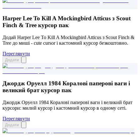
Harper Lee To Kill A Mockingbird Atticus з Scout
Finch & Tree курсор пак
Додай Harper Lee To Kill A Mockingbird Atticus з Scout Finch &
Tree до миші - cute cursor і кастомний курсор безкоштовно.
Переглянути
Додати
Джордж Оруелл 1984 Коралові паперові ваги і
великий брат курсор пак
Джордж Оруелл 1984 Коралові паперові ваги і великий брат
курсори: милий курсор і кастомний курсор в одному сеті.
Переглянути
Додати