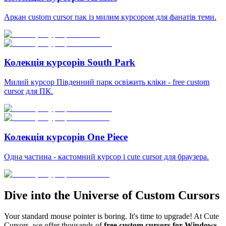
Аркан custom cursor пак із милим курсором для фанатів теми.
Колекція курсорів South Park
Милий курсор Південний парк освіжить кліки - free custom
cursor для ПК.
Колекція курсорів One Piece
Одна частина - кастомний курсор і cute cursor для браузера.
Dive into the Universe of Custom Cursors
Your standard mouse pointer is boring. It's time to upgrade! At Cute
Cursors, we offer thousands of
free custom cursors for Windows