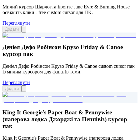
Милий курсор Шарлотта Бронте Jane Eyre & Burning House
освіжить кліки - free custom cursor для ПК.
Переглянути
Додати
Деніел Дефо Робінсон Крузо Friday & Canoe
курсор пак
Деніел Дефо Робінсон Крузо Friday & Canoe custom cursor пак
із милим курсором для фанатів теми.
Переглянути
Додати
King It Georgie's Paper Boat & Pennywise
(паперова лодка Джорджі та Пеннівіз) курсор
пак
King It Georgie's Paper Boat & Pennywise (паперова лодка