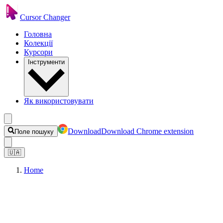
Cursor Changer
Головна
Колекції
Курсори
Інструменти
Як використовувати
Download
Download Chrome extension
Поле пошуку
🇺🇦
Home