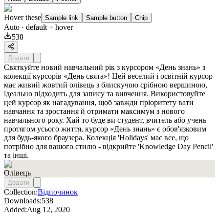
Hover these
Sample link
Sample button
Chip
Auto
· default + hover
538
Додати
Святкуйте новий навчальний рік з курсором «День знань» з
колекції курсорів «День свята»! Цей веселий і освітній курсор
має живий жовтий олівець з блискучою срібною вершиною,
ідеально підходить для запису та вивчення. Використовуйте
цей курсор як нагадування, щоб завжди пріоритету вати
навчання та зростання й отримати максимум з нового
навчального року. Хай то буде ви студент, вчитель або учень
протягом усього життя, курсор «День знань» є обов'язковим
для будь-якого браузера. Колекція 'Holidays' має все, що
потрібно для вашого стилю - відкрийте 'Knowledge Day Pencil'
та інші.
Олівець
Додати
Collection:
Відпочинок
Downloads:
538
Added:
Aug 12, 2020