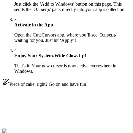
Just click the ‘Add to Windows’ button on this page. This
sends the 'Олівець' pack directly into your app’s collection.
3
Activate in the App
Open the CuteCursors app, where you’ll see 'Олівець'
waiting for you. Just hit ‘Apply’!
4
Enjoy Your System-Wide Glow-Up!
That's it! Your new cursor is now active everywhere in
Windows.
Piece of cake, right? Go on and have fun!
Didn't Find Your Vibe?
Our universe of cursors is huge. Dive into hundreds of unique
collections and find the one that truly represents you.