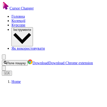
Cursor Changer
Головна
Колекції
Курсори
Інструменти
Як використовувати
Download
Download Chrome extension
Поле пошуку
🇺🇦
Home