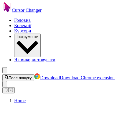
Cursor Changer
Головна
Колекції
Курсори
Інструменти
Як використовувати
Download
Download Chrome extension
Поле пошуку
🇺🇦
Home